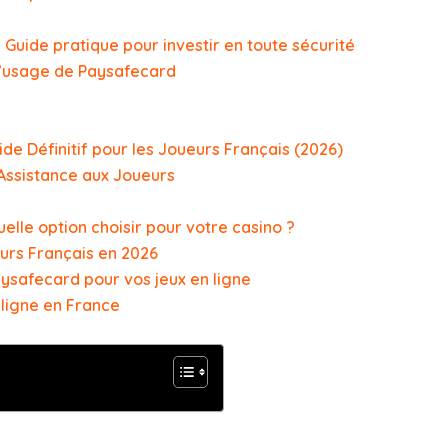
uide pratique pour investir en toute sécurité
l’usage de Paysafecard
de Définitif pour les Joueurs Français (2026)
Assistance aux Joueurs
lle option choisir pour votre casino ?
urs Français en 2026
Paysafecard pour vos jeux en ligne
 ligne en France