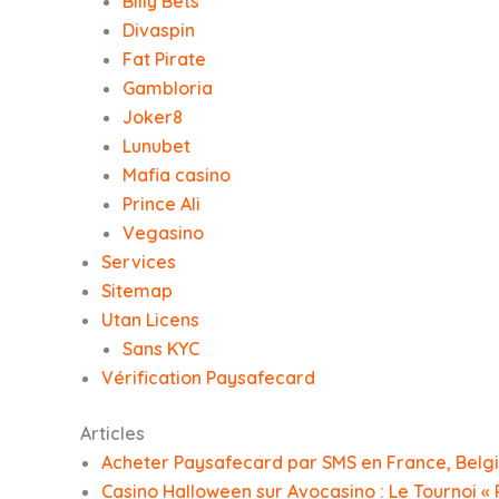
Billy Bets
Divaspin
Fat Pirate
Gambloria
Joker8
Lunubet
Mafia casino
Prince Ali
Vegasino
Services
Sitemap
Utan Licens
Sans KYC
Vérification Paysafecard
Articles
Acheter Paysafecard par SMS en France, Belgi
Casino Halloween sur Avocasino : Le Tournoi «