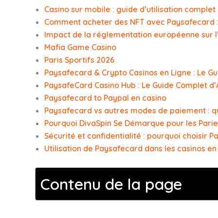
Casino sur mobile : guide d’utilisation complet
Comment acheter des NFT avec Paysafecard : G
Impact de la réglementation européenne sur 
Mafia Game Casino
Paris Sportifs 2026
Paysafecard & Crypto Casinos en Ligne : Le Gui
PaysafeCard Casino Hub : Le Guide Complet d’
Paysafecard to Paypal en casino
Paysafecard vs autres modes de paiement : que
Pourquoi DivaSpin Se Démarque pour les Parie
Sécurité et confidentialité : pourquoi choisir 
Utilisation de Paysafecard dans les casinos en
Contenu de la page