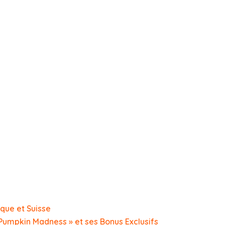
que et Suisse
 Pumpkin Madness » et ses Bonus Exclusifs