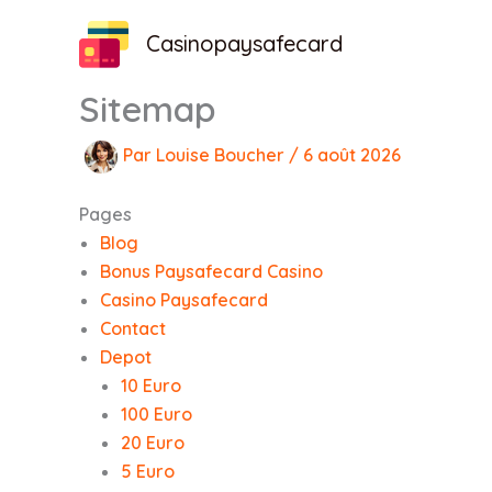
Aller
Casinopaysafecard
au
contenu
Sitemap
Par
Louise Boucher
/
6 août 2026
Pages
Blog
Bonus Paysafecard Casino
Casino Paysafecard
Contact
Depot
10 Euro
100 Euro
20 Euro
5 Euro