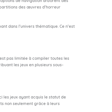
s options de navigation arborent des
 partitions des œuvres d’horreur
pant dans l’univers thématique. Ce n’est
est pas limitée à compiler toutes les
ribuant les jeux en plusieurs sous-
 les jeux ayant acquis le statut de
nts non seulement grâce à leurs