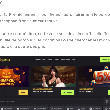
?
ctifs. Premièrement, il bonifie extraordinairement le parc
correspond à son humeur festive.
 notre compétition, cette zone sert de scène officielle. Tou
Inutile de parcourir les conditions ou de chercher les machi
facto à la quête des prix.