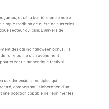
boyantes, et où la barrière entre notre
une simple tradition de quête de sucreries
aque secteur du loisir. L’univers de
ement des casino halloween bonus ; ils
i de faire partie d’un événement
pour créer un authentique festival
on aux dimensions multiples qui
hestré, comportant l’élaboration d’un
et une dotation capable de réanimer les