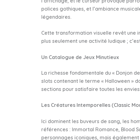
l’affichage, et le curseur provoque parfo
polices gothiques, et l’ambiance musicale
légendaires.
Cette transformation visuelle revêt une i
plus seulement une activité ludique ; c’es
Un Catalogue de Jeux Minutieux
La richesse fondamentale du « Donjon de l
slots contenant le terme « Halloween » dan
sections pour satisfaire toutes les envies 
Les Créatures Intemporelles (Classic Mon
Ici dominent les buveurs de sang, les hom
références : Immortal Romance, Blood Suc
personnages iconiques, mais également 