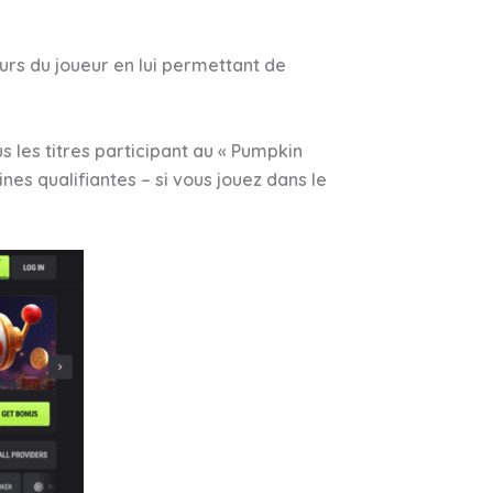
ours du joueur en lui permettant de
s les titres participant au « Pumpkin
nes qualifiantes – si vous jouez dans le