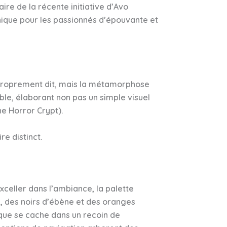
ire de la récente initiative d’Avo
unique pour les passionnés d’épouvante et
i proprement dit, mais la métamorphose
ble, élaborant non pas un simple visuel
he Horror Crypt).
re distinct.
xceller dans l’ambiance, la palette
s, des noirs d’ébène et des oranges
que se cache dans un recoin de