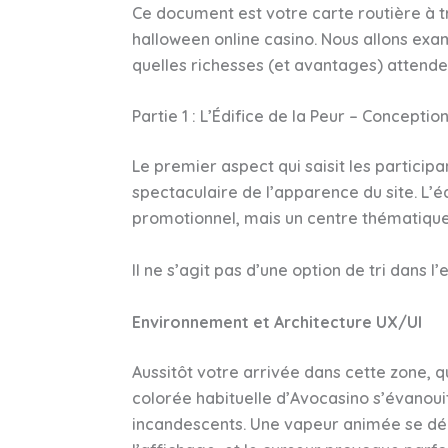
Ce document est votre carte routière à tr
halloween online casino. Nous allons exa
quelles richesses (et avantages) attenden
Partie 1 : L’Édifice de la Peur – Concepti
Le premier aspect qui saisit les partici
spectaculaire de l’apparence du site. L’é
promotionnel, mais un centre thématique t
Il ne s’agit pas d’une option de tri dans l
Environnement et Architecture UX/UI
Aussitôt votre arrivée dans cette zone, 
colorée habituelle d’Avocasino s’évanoui
incandescents. Une vapeur animée se dép