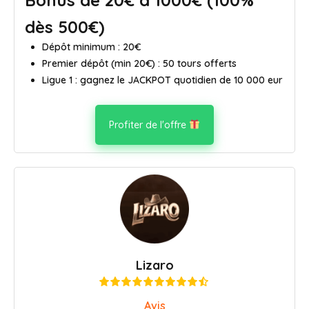
dès 500€)
Dépôt minimum : 20€
Premier dépôt (min 20€) : 50 tours offerts
Ligue 1 : gagnez le JACKPOT quotidien de 10 000 eur
Profiter de l'offre
Lizaro
Avis