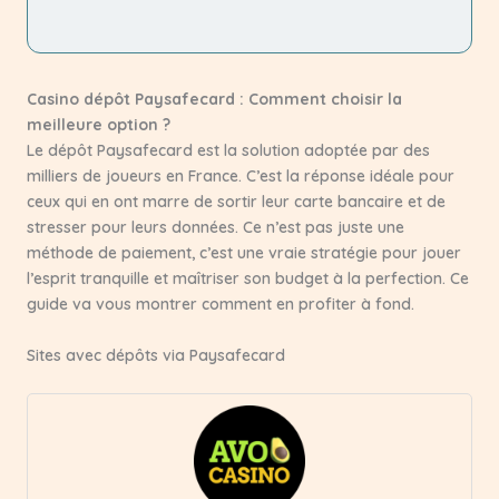
Casino dépôt Paysafecard : Comment choisir la
meilleure option ?
Le dépôt Paysafecard est la solution adoptée par des
milliers de joueurs en France. C’est la réponse idéale pour
ceux qui en ont marre de sortir leur carte bancaire et de
stresser pour leurs données. Ce n’est pas juste une
méthode de paiement, c’est une vraie stratégie pour jouer
l’esprit tranquille et maîtriser son budget à la perfection. Ce
guide va vous montrer comment en profiter à fond.
Sites avec dépôts via Paysafecard