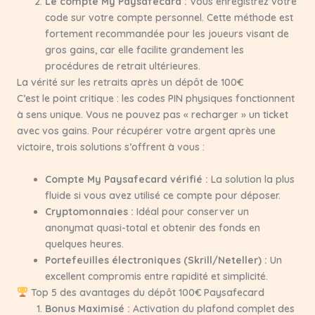
Le compte My Paysafecard :
Vous enregistrez votre
code sur votre compte personnel. Cette méthode est
fortement recommandée pour les joueurs visant de
gros gains, car elle facilite grandement les
procédures de retrait ultérieures.
La vérité sur les retraits après un dépôt de 100€
C’est le point critique : les codes PIN physiques fonctionnent
à sens unique. Vous ne pouvez pas « recharger » un ticket
avec vos gains. Pour récupérer votre argent après une
victoire, trois solutions s’offrent à vous :
Compte My Paysafecard vérifié :
La solution la plus
fluide si vous avez utilisé ce compte pour déposer.
Cryptomonnaies :
Idéal pour conserver un
anonymat quasi-total et obtenir des fonds en
quelques heures.
Portefeuilles électroniques (Skrill/Neteller) :
Un
excellent compromis entre rapidité et simplicité.
Top 5 des avantages du dépôt 100€ Paysafecard
Bonus Maximisé :
Activation du plafond complet des