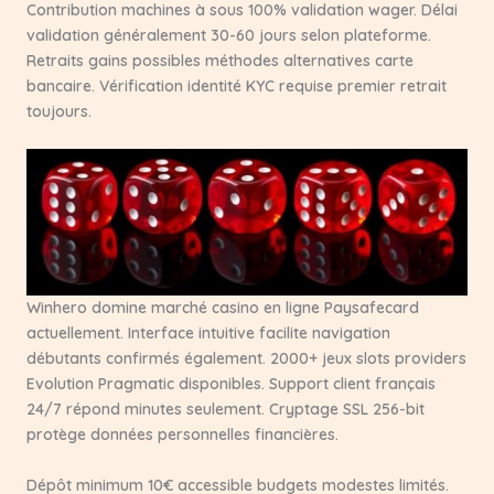
Contribution machines à sous 100% validation wager. Délai
validation généralement 30-60 jours selon plateforme.
Retraits gains possibles méthodes alternatives carte
bancaire. Vérification identité KYC requise premier retrait
toujours.
Winhero domine marché casino en ligne Paysafecard
actuellement. Interface intuitive facilite navigation
débutants confirmés également. 2000+ jeux slots providers
Evolution Pragmatic disponibles. Support client français
24/7 répond minutes seulement. Cryptage SSL 256-bit
protège données personnelles financières.
Dépôt minimum 10€ accessible budgets modestes limités.