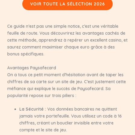
VOIR TOUTE LA SÉLECTION 2026
Ce guide n’est pas une simple notice, c’est une véritable
feuille de route. Vous découvrirez les avantages cachés de
cette méthode, apprendrez à repérer un excellent casino, et
saurez comment maximiser chaque euro grâce à des
bonus spécifiques.
Avantages Paysafecard
On a tous ce petit moment d’hésitation avant de taper les
chiffres de sa carte sur un site de jeu. C’est justement cette
méfiance qui explique le succès de Paysafecard. Sa
popularité repose sur trois piliers :
La Sécurité :
Vos données bancaires ne quittent
jamais votre portefeuille. Vous utilisez un code à 16
chiffres, créant un bouclier invisible entre votre
compte et le site de jeu.