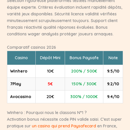
Sélection rigoureuse plateformes testées manuellement
équipe experte. Critères évaluation incluent rapidité dépôts,
variété jeux disponibles. Sécurité licence validité vérifiées
minutieusement scrupuleusement toujours. Support client
français réactivité qualité réponses évaluées. Bonus
conditions wager analysés protéger joueurs arnaques.
Comparatif casinos 2026
Casino
Dépôt Mini
Bonus Paysafe
Note
Winhero
10€
200% / 500€
9.5/10
7Play
5€
150% / 300€
9.2/10
Avocasino
20€
300% / 1000€
9.4/10
Winhero : Pourquoi nous le classons N°1 ?
Activation bonus nécessite code PIN valide saisi. C’est super
pratique sur
un casino qui prend Paysafecard
en France,