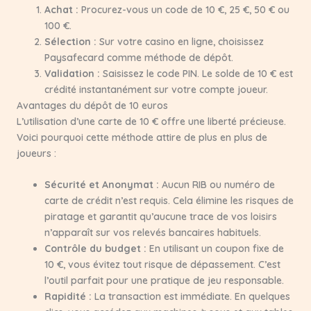
Achat :
Procurez-vous un code de 10 €, 25 €, 50 € ou
100 €.
Sélection :
Sur votre casino en ligne, choisissez
Paysafecard comme méthode de dépôt.
Validation :
Saisissez le code PIN. Le solde de 10 € est
crédité instantanément sur votre compte joueur.
Avantages du dépôt de 10 euros
L’utilisation d’une carte de 10 € offre une liberté précieuse.
Voici pourquoi cette méthode attire de plus en plus de
joueurs :
Sécurité et Anonymat :
Aucun RIB ou numéro de
carte de crédit n’est requis. Cela élimine les risques de
piratage et garantit qu’aucune trace de vos loisirs
n’apparaît sur vos relevés bancaires habituels.
Contrôle du budget :
En utilisant un coupon fixe de
10 €, vous évitez tout risque de dépassement. C’est
l’outil parfait pour une pratique de jeu responsable.
Rapidité :
La transaction est immédiate. En quelques