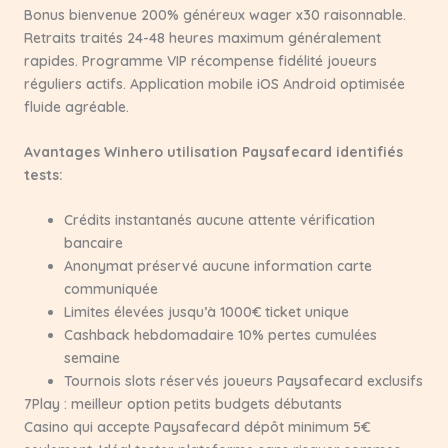
Bonus bienvenue 200% généreux wager x30 raisonnable.
Retraits traités 24-48 heures maximum généralement
rapides. Programme VIP récompense fidélité joueurs
réguliers actifs. Application mobile iOS Android optimisée
fluide agréable.
Avantages Winhero utilisation Paysafecard identifiés
tests:
Crédits instantanés aucune attente vérification
bancaire
Anonymat préservé aucune information carte
communiquée
Limites élevées jusqu’à 1000€ ticket unique
Cashback hebdomadaire 10% pertes cumulées
semaine
Tournois slots réservés joueurs Paysafecard exclusifs
7Play : meilleur option petits budgets débutants
Casino qui accepte Paysafecard dépôt minimum 5€