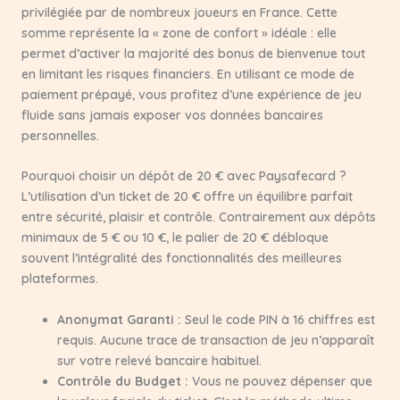
privilégiée par de nombreux joueurs en France. Cette
somme représente la « zone de confort » idéale : elle
permet d’activer la majorité des bonus de bienvenue tout
en limitant les risques financiers. En utilisant ce mode de
paiement prépayé, vous profitez d’une expérience de jeu
fluide sans jamais exposer vos données bancaires
personnelles.
Pourquoi choisir un dépôt de 20 € avec Paysafecard ?
L’utilisation d’un ticket de 20 € offre un équilibre parfait
entre sécurité, plaisir et contrôle. Contrairement aux dépôts
minimaux de 5 € ou 10 €, le palier de 20 € débloque
souvent l’intégralité des fonctionnalités des meilleures
plateformes.
Anonymat Garanti :
Seul le code PIN à 16 chiffres est
requis. Aucune trace de transaction de jeu n’apparaît
sur votre relevé bancaire habituel.
Contrôle du Budget :
Vous ne pouvez dépenser que