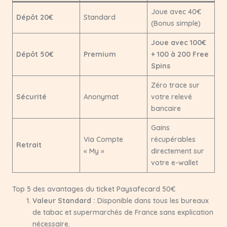
Joue avec 40€
Dépôt 20€
Standard
(Bonus simple)
Joue avec 100€
Dépôt 50€
Premium
+ 100 à 200 Free
Spins
Zéro trace sur
Sécurité
Anonymat
votre relevé
bancaire
Gains
Via Compte
récupérables
Retrait
« My »
directement sur
votre e-wallet
Top 5 des avantages du ticket Paysafecard 50€
Valeur Standard :
Disponible dans tous les bureaux
de tabac et supermarchés de France sans explication
nécessaire.