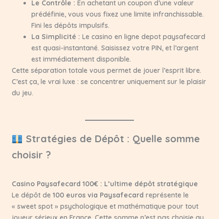
Le Contrôle :
En achetant un coupon d’une valeur
prédéfinie, vous vous fixez une limite infranchissable.
Fini les dépôts impulsifs.
La Simplicité :
Le casino en ligne depot paysafecard
est quasi-instantané. Saisissez votre PIN, et l’argent
est immédiatement disponible.
Cette séparation totale vous permet de jouer l’esprit libre.
C’est ça, le vrai luxe : se concentrer uniquement sur le plaisir
du jeu.
Stratégies de Dépôt : Quelle somme
choisir ?
Casino Paysafecard 100€ : L’ultime dépôt stratégique
Le dépôt de
100 euros via Paysafecard
représente le
« sweet spot » psychologique et mathématique pour tout
joueur sérieux en France. Cette somme n’est pas choisie au