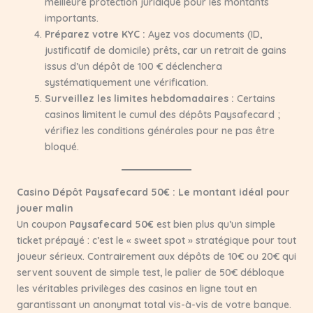
meilleure protection juridique pour les montants
importants.
Préparez votre KYC :
Ayez vos documents (ID,
justificatif de domicile) prêts, car un retrait de gains
issus d’un dépôt de 100 € déclenchera
systématiquement une vérification.
Surveillez les limites hebdomadaires :
Certains
casinos limitent le cumul des dépôts Paysafecard ;
vérifiez les conditions générales pour ne pas être
bloqué.
Casino Dépôt Paysafecard 50€ : Le montant idéal pour
jouer malin
Un coupon
Paysafecard 50€
est bien plus qu’un simple
ticket prépayé : c’est le « sweet spot » stratégique pour tout
joueur sérieux. Contrairement aux dépôts de 10€ ou 20€ qui
servent souvent de simple test, le palier de 50€ débloque
les véritables privilèges des casinos en ligne tout en
garantissant un anonymat total vis-à-vis de votre banque.