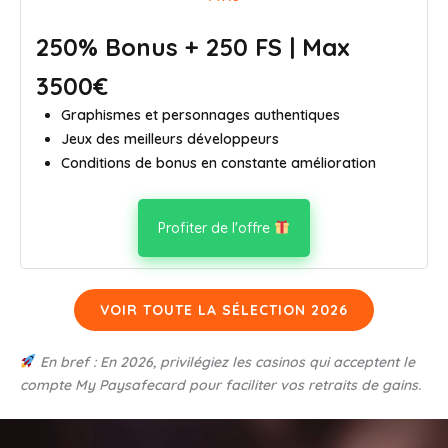
250% Bonus + 250 FS | Max
3500€
Graphismes et personnages authentiques
Jeux des meilleurs développeurs
Conditions de bonus en constante amélioration
Profiter de l'offre
VOIR TOUTE LA SÉLECTION 2026
En bref : En 2026, privilégiez les casinos qui acceptent le
compte My Paysafecard pour faciliter vos retraits de gains.