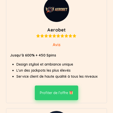
Aerobet
Avis
Jusqu’à 600% + 450 Spins
Design stylisé et ambiance unique
L'un des jackpots les plus élevés
Service client de haute qualité à tous les niveaux
Profiter de l'offre