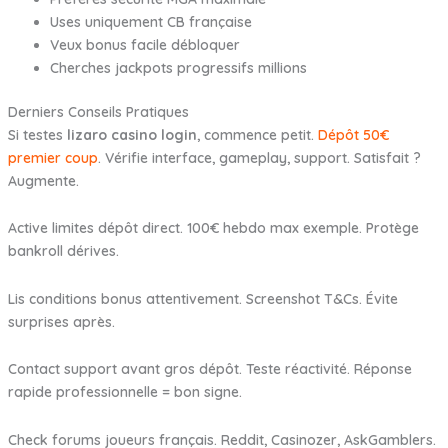
Uses uniquement CB française
Veux bonus facile débloquer
Cherches jackpots progressifs millions
Derniers Conseils Pratiques
Si testes
lizaro casino login
, commence petit.
Dépôt 50€
premier coup
. Vérifie interface, gameplay, support. Satisfait ?
Augmente.
Active limites dépôt direct. 100€ hebdo max exemple. Protège
bankroll dérives.
Lis conditions bonus attentivement. Screenshot T&Cs. Évite
surprises après.
Contact support avant gros dépôt. Teste réactivité. Réponse
rapide professionnelle = bon signe.
Check forums joueurs français. Reddit, Casinozer, AskGamblers.