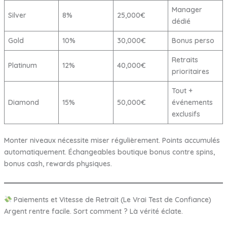
Manager
Silver
8%
25,000€
dédié
Gold
10%
30,000€
Bonus perso
Retraits
Platinum
12%
40,000€
prioritaires
Tout +
Diamond
15%
50,000€
événements
exclusifs
Monter niveaux nécessite miser régulièrement. Points accumulés
automatiquement. Échangeables boutique bonus contre spins,
bonus cash, rewards physiques.
Paiements et Vitesse de Retrait (Le Vrai Test de Confiance)
Argent rentre facile. Sort comment ? Là vérité éclate.