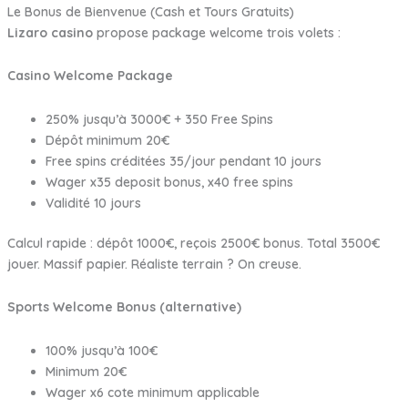
Le Bonus de Bienvenue (Cash et Tours Gratuits)
Lizaro casino
propose package welcome trois volets :
Casino Welcome Package
250% jusqu’à 3000€ + 350 Free Spins
Dépôt minimum 20€
Free spins créditées 35/jour pendant 10 jours
Wager x35 deposit bonus, x40 free spins
Validité 10 jours
Calcul rapide : dépôt 1000€, reçois 2500€ bonus. Total 3500€
jouer. Massif papier. Réaliste terrain ? On creuse.
Sports Welcome Bonus (alternative)
100% jusqu’à 100€
Minimum 20€
Wager x6 cote minimum applicable