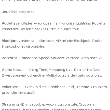
Gaming domine catalogue. Leaders marché live incontesté.
Jeux live proposés :
Roulettes multiples — européenne, française, Lightning Roulette,
Immersive Roulette. Stakes 0.20€ à 5000€ tour.
Blackjack variantes — classique, VIP, Infinite Blackjack. Tables
francophones disponibles.
Baccarat — standard, Speed, Squeeze versions. Ambiance VIP.
Game Shows — Crazy Time, Monopoly Live, Deal or No Deal.
Divertissement adrénaline. Multiplicateurs délirants possibles.
Poker live — Texas Hold’em, Caribbean Stud, Ultimate. Croupiers
pros, chat interactif.
Streaming HD impeccable. Aucun lag constaté. Croupiers
polyglottes (français, anglais, allemand). Atmosphère casino