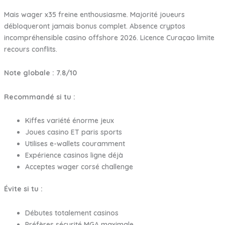
Mais wager x35 freine enthousiasme. Majorité joueurs
débloqueront jamais bonus complet. Absence cryptos
incompréhensible casino offshore 2026. Licence Curaçao limite
recours conflits.
Note globale : 7.8/10
Recommandé si tu :
Kiffes variété énorme jeux
Joues casino ET paris sports
Utilises e-wallets couramment
Expérience casinos ligne déjà
Acceptes wager corsé challenge
Évite si tu :
Débutes totalement casinos
Préfères sécurité MGA maximale