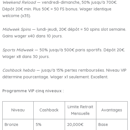
Weekend Reload
— vendredi-dimanche, 50% jusqu’à 700€.
Dépôt 20€ min. Plus 50€ = 50 FS bonus. Wager identique
welcome (x35).
Midweek Spins
— lundi-jeudi, 20€ dépôt = 50 spins slot semaine.
Gains wager x40 dans 10 jours.
Sports Midweek
— 50% jusqu’à 500€ paris sportifs. Dépôt 20€.
Wager x8 dans 30 jours.
Cashback hebdo
— jusqu’à 15% pertes remboursées. Niveau VIP
détermine pourcentage. Wager x1 seulement. Excellent.
Programme VIP cinq niveaux :
Limite Retrait
Niveau
Cashback
Avantages
Mensuelle
Bronze
5%
20,000€
Base