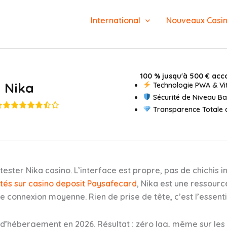
International
Nouveaux Casi
100 % jusqu'à 500 € a
Nika
Technologie PWA & Vit
Sécurité de Niveau Ba
Transparence Totale 
tester Nika casino. L’interface est propre, pas de chichis 
tés sur casino deposit Paysafecard
, Nika est une ressourc
 connexion moyenne. Rien de prise de tête, c’est l’essenti
 d’hébergement en 2026. Résultat : zéro lag, même sur le