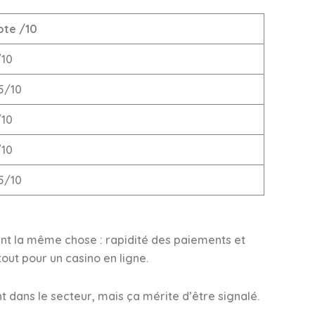
ote /10
/10
5/10
/10
/10
5/10
nt la même chose : rapidité des paiements et
out pour un casino en ligne.
t dans le secteur, mais ça mérite d’être signalé.