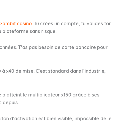
 Gambit casino
. Tu crées un compte, tu valides ton
la plateforme sans risque.
ionnées. T’as pas besoin de carte bancaire pour
x40 de mise. C’est standard dans l’industrie,
 a atteint le multiplicateur x150 grâce à ses
s depuis.
ton d’activation est bien visible, impossible de le