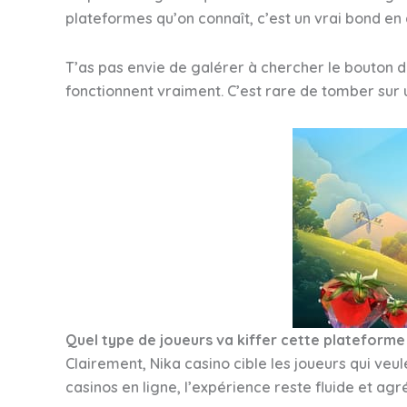
plateformes qu’on connaît, c’est un vrai bond en 
T’as pas envie de galérer à chercher le bouton de 
fonctionnent vraiment. C’est rare de tomber sur 
Quel type de joueurs va kiffer cette plateforme
Clairement, Nika casino cible les joueurs qui veu
casinos en ligne, l’expérience reste fluide et agr