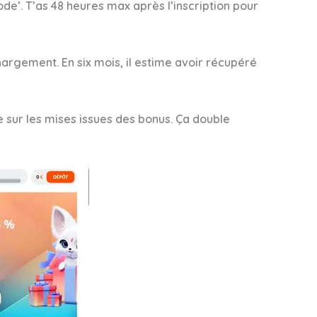
ode’. T’as 48 heures max après l’inscription pour
argement. En six mois, il estime avoir récupéré
sur les mises issues des bonus. Ça double