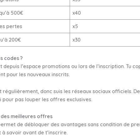
qu’à 500€
x40
les pertes
x5
u’à 200€
x30
s codes ?
 depuis l’espace promotions ou lors de l’inscription. Tu cop
nt pour les nouveaux inscrits.
régulièrement, donc suis les réseaux sociaux officiels. De
 pour pas louper les offres exclusives.
 des meilleures offres
ermet de débloquer des avantages sans condition de premi
à savoir avant de t’inscrire.