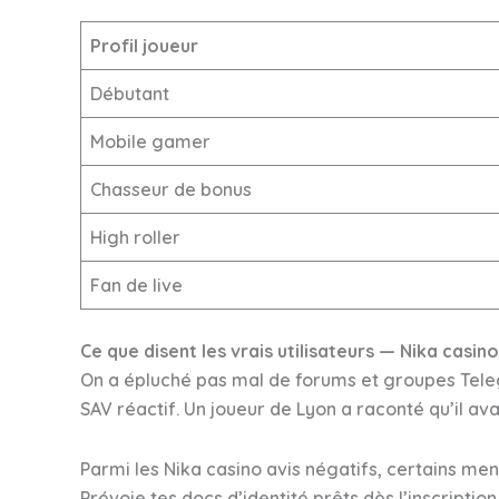
Profil joueur
Débutant
Mobile gamer
Chasseur de bonus
High roller
Fan de live
Ce que disent les vrais utilisateurs — Nika casino
On a épluché pas mal de forums et groupes Teleg
SAV réactif. Un joueur de Lyon a raconté qu’il av
Parmi les Nika casino avis négatifs, certains men
Prévoie tes docs d’identité prêts dès l’inscription