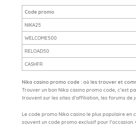
Code promo
NIKA25
WELCOME500
RELOAD50
CASHFR
Nika casino promo code : où les trouver et comme
Trouver un bon Nika casino promo code, c’est par
trouvent sur les sites d’affiliation, les forums de
Le code promo Nika casino le plus populaire en c
souvent un code promo exclusif pour l’occasion. 