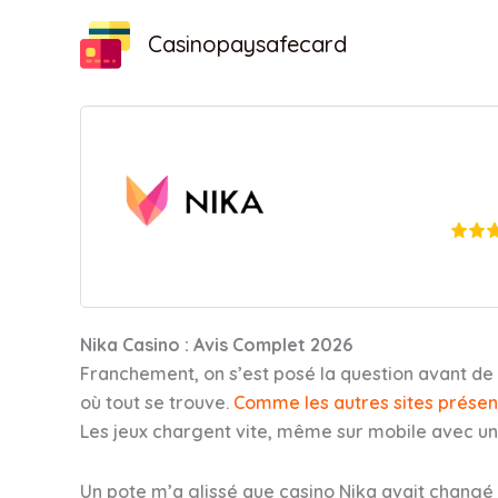
Aller
Casinopaysafecard
au
contenu
Nika Casino : Avis Complet 2026
Franchement, on s’est posé la question avant de 
où tout se trouve.
Comme les autres sites présen
Les jeux chargent vite, même sur mobile avec une
Un pote m’a glissé que casino Nika avait changé