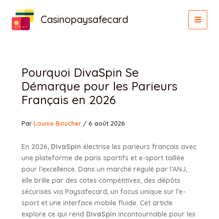
Aller
au
Casinopaysafecard
contenu
Pourquoi DivaSpin Se
Démarque pour les Parieurs
Français en 2026
Par
Louise Boucher
/
6 août 2026
En 2026,
DivaSpin
électrise les parieurs français avec
une plateforme de paris sportifs et e-sport taillée
pour l’excellence. Dans un marché régulé par l’ANJ,
elle brille par des cotes compétitives, des dépôts
sécurisés via Paysafecard, un focus unique sur l’e-
sport et une interface mobile fluide. Cet article
explore ce qui rend
DivaSpin
incontournable pour les