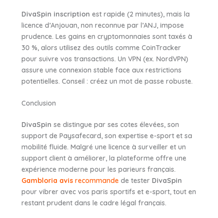
DivaSpin inscription
est rapide (2 minutes), mais la
licence d’Anjouan, non reconnue par l’ANJ, impose
prudence. Les gains en cryptomonnaies sont taxés à
30 %, alors utilisez des outils comme CoinTracker
pour suivre vos transactions. Un VPN (ex. NordVPN)
assure une connexion stable face aux restrictions
potentielles. Conseil : créez un mot de passe robuste.
Conclusion
DivaSpin
se distingue par ses cotes élevées, son
support de Paysafecard, son expertise e-sport et sa
mobilité fluide. Malgré une licence à surveiller et un
support client à améliorer, la plateforme offre une
expérience moderne pour les parieurs français.
Gambloria avis
recommande
de tester
DivaSpin
pour vibrer avec vos paris sportifs et e-sport, tout en
restant prudent dans le cadre légal français.