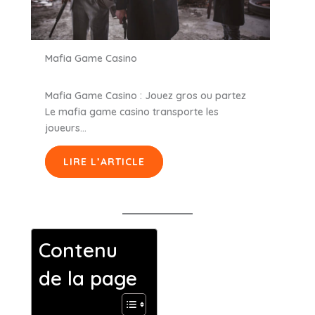
Mafia Game Casino
Mafia Game Casino : Jouez gros ou partez
Le mafia game casino transporte les
joueurs…
LIRE L’ARTICLE
Contenu
de la page