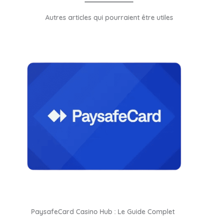
Autres articles qui pourraient être utiles
PaysafeCard Casino Hub : Le Guide Complet