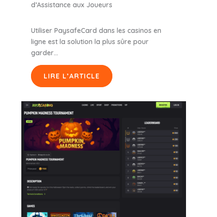
d’Assistance aux Joueurs
Utiliser PaysafeCard dans les casinos en
ligne est la solution la plus sûre pour
garder…
LIRE L’ARTICLE