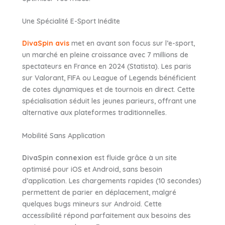
Une Spécialité E-Sport Inédite
DivaSpin avis
met en avant son focus sur l’e-sport,
un marché en pleine croissance avec 7 millions de
spectateurs en France en 2024 (Statista). Les paris
sur Valorant, FIFA ou League of Legends bénéficient
de cotes dynamiques et de tournois en direct. Cette
spécialisation séduit les jeunes parieurs, offrant une
alternative aux plateformes traditionnelles.
Mobilité Sans Application
DivaSpin connexion
est fluide grâce à un site
optimisé pour iOS et Android, sans besoin
d’application. Les chargements rapides (10 secondes)
permettent de parier en déplacement, malgré
quelques bugs mineurs sur Android. Cette
accessibilité répond parfaitement aux besoins des