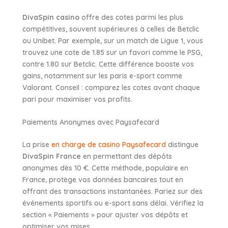
DivaSpin casino
offre des cotes parmi les plus
compétitives, souvent supérieures à celles de Betclic
ou Unibet. Par exemple, sur un match de Ligue 1, vous
trouvez une cote de 1.85 sur un favori comme le PSG,
contre 1.80 sur Betclic. Cette différence booste vos
gains, notamment sur les paris e-sport comme
Valorant. Conseil : comparez les cotes avant chaque
pari pour maximiser vos profits.
Paiements Anonymes avec Paysafecard
La prise
en charge de casino Paysafecard
distingue
DivaSpin France
en permettant des dépôts
anonymes dès 10 €. Cette méthode, populaire en
France, protège vos données bancaires tout en
offrant des transactions instantanées. Pariez sur des
événements sportifs ou e-sport sans délai. Vérifiez la
section « Paiements » pour ajuster vos dépôts et
optimiser vos mises.