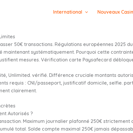
International
Nouveaux Casi
Limites
épasser 50€ transactions. Régulations européennes 2025 d
maintenant systématiquement. Pourquoi cette contrainte 
ustifient mesures. Vérification carte Paysafecard débloqu
ité, Unlimited. vérifié. Différence cruciale montants autor
 requis : CNI/passeport, justificatif domicile, selfie. pa
ement clairement.
ncrètes
nt Autorisés ?
ransaction. Maximum journalier plafonné 250€ strictement 
cumulé total. Solde compte maximal 250€ jamais dépassab