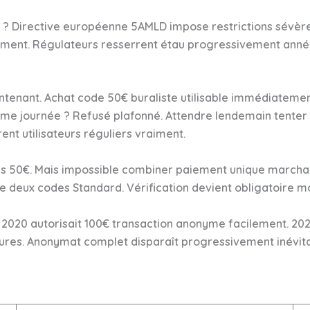
 ? Directive européenne 5AMLD impose restrictions sévère
nt. Régulateurs resserrent étau progressivement années
intenant. Achat code 50€ buraliste utilisable immédiateme
me journée ? Refusé plafonné. Attendre lendemain tenter
nt utilisateurs réguliers vraiment.
es 50€. Mais impossible combiner paiement unique marcha
le deux codes Standard. Vérification devient obligatoire m
020 autorisait 100€ transaction anonyme facilement. 2025
utures. Anonymat complet disparaît progressivement inév