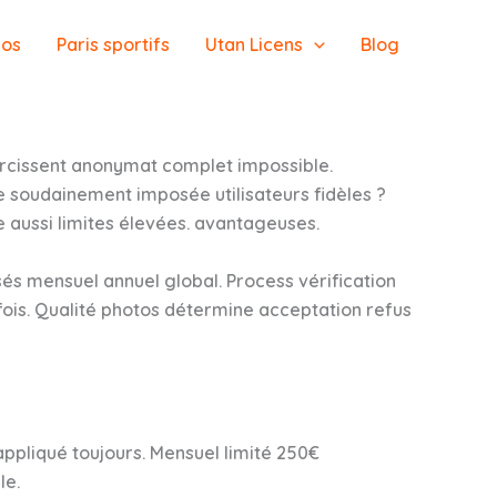
nos
Paris sportifs
Utan Licens
Blog
urcissent anonymat complet impossible.
soudainement imposée utilisateurs fidèles ?
e aussi limites élevées. avantageuses.
isés mensuel annuel global. Process vérification
rfois. Qualité photos détermine acceptation refus
appliqué toujours. Mensuel limité 250€
le.