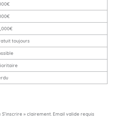
000€
000€
5,000€
atuit toujours
ssible
ioritaire
erdu
’inscrire » clairement. Email valide requis