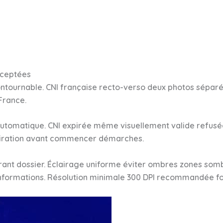
cceptées
contournable. CNI française recto-verso deux photos séparé
France.
 automatique. CNI expirée même visuellement valide refus
xpiration avant commencer démarches.
rant dossier. Éclairage uniforme éviter ombres zones somb
 informations. Résolution minimale 300 DPI recommandée fo