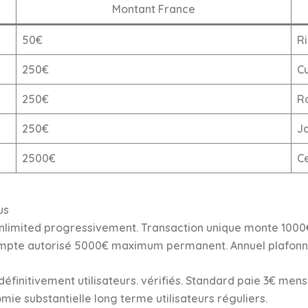
Montant France
50€
Ri
250€
C
250€
Ro
250€
J
2500€
C
us
Unlimited progressivement. Transaction unique monte 100
pte autorisé 5000€ maximum permanent. Annuel plafonné 
finitivement utilisateurs. vérifiés. Standard paie 3€ men
e substantielle long terme utilisateurs réguliers.