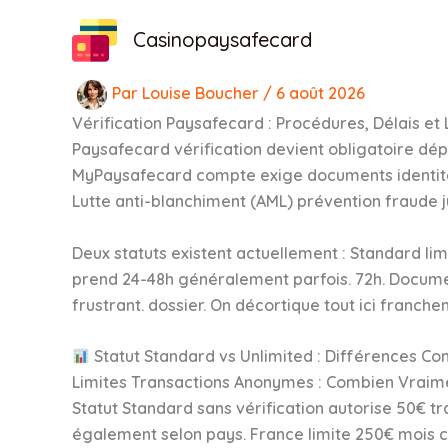
Aller
Casinopaysafecard
au
contenu
Par
Louise Boucher
/
6 août 2026
Vérification Paysafecard : Procédures, Délais et 
Paysafecard vérification devient obligatoire d
MyPaysafecard compte exige documents identité 
Lutte anti-blanchiment (AML) prévention fraude j
Deux statuts existent actuellement : Standard lim
prend 24-48h généralement parfois. 72h. Documents
frustrant. dossier. On décortique tout ici franch
Statut Standard vs Unlimited : Différences Co
Limites Transactions Anonymes : Combien Vraime
Statut Standard sans vérification autorise 50€ t
également selon pays. France limite 250€ mois 