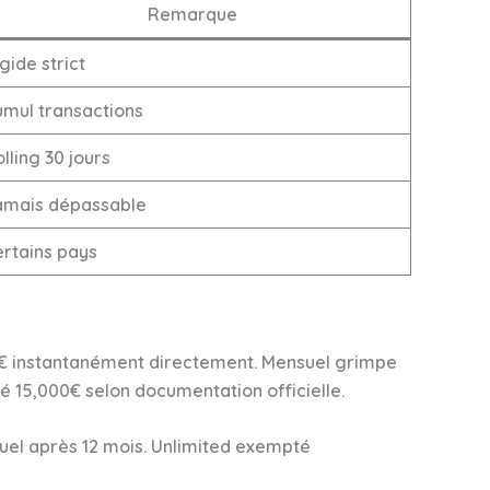
Remarque
gide strict
umul transactions
lling 30 jours
amais dépassable
ertains pays
0€ instantanément directement. Mensuel grimpe
15,000€ selon documentation officielle.
suel après 12 mois. Unlimited exempté