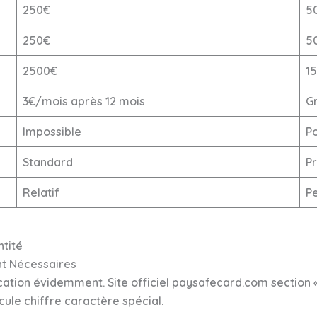
250€
5
250€
5
2500€
1
3€/mois après 12 mois
Gr
Impossible
Po
Standard
Pr
Relatif
P
ntité
nt Nécessaires
ion évidemment. Site officiel paysafecard.com section « S
cule chiffre caractère spécial.