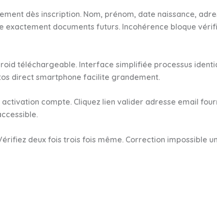
ment dès inscription. Nom, prénom, date naissance, adre
e exactement documents futurs. Incohérence bloque véri
droid téléchargeable. Interface simplifiée processus ident
otos direct smartphone facilite grandement.
ctivation compte. Cliquez lien valider adresse email four
accessible.
Vérifiez deux fois trois fois même. Correction impossibl