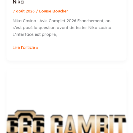
Nika
7 août 2026
/
Louise Boucher
Nika Casino : Avis Complet 2026 Franchement, on
s’est posé la question avant de tester Nika casino.
L’interface est propre,
Nika
Lire l’article »