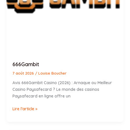
666Gambit
7 août 2026
/
Louise Boucher
Avis 666Gambit Casino (2026) : Arnaque ou Meilleur
Casino Paysafecard ? Le monde des casinos
Paysafecard en ligne offre un
666Gambit
Lire l’article »