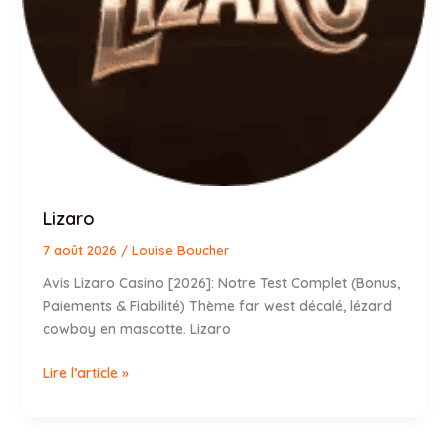
Lizaro
7 août 2026
/
Louise Boucher
Avis Lizaro Casino [2026]: Notre Test Complet (Bonus,
Paiements & Fiabilité) Thème far west décalé, lézard
cowboy en mascotte. Lizaro
Lizaro
Lire l’article »